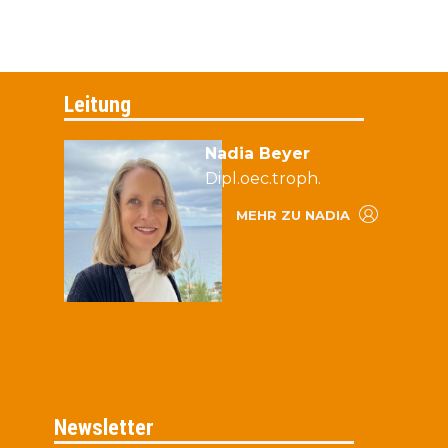
Leitung
Nadia Beyer
Dipl.oec.troph.
MEHR ZU NADIA
Newsletter