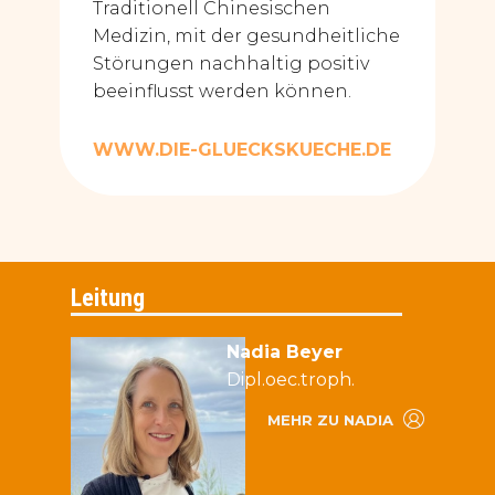
Traditionell Chinesischen
Medizin, mit der gesundheitliche
Störungen nachhaltig positiv
beeinflusst werden können.
WWW.DIE-GLUECKSKUECHE.DE
Leitung
Nadia Beyer
Dipl.oec.troph.
MEHR ZU NADIA