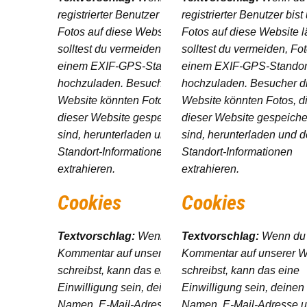
registrierter Benutzer bist und
registrierter Benutzer bist
Fotos auf diese Website lädst,
Fotos auf diese Website l
solltest du vermeiden, Fotos mit
solltest du vermeiden, Fot
einem EXIF-GPS-Standort
einem EXIF-GPS-Standor
hochzuladen. Besucher dieser
hochzuladen. Besucher d
Website könnten Fotos, die auf
Website könnten Fotos, di
dieser Website gespeichert
dieser Website gespeiche
sind, herunterladen und deren
sind, herunterladen und 
Standort-Informationen
Standort-Informationen
extrahieren.
extrahieren.
Cookies
Cookies
Textvorschlag:
Wenn du einen
Textvorschlag:
Wenn du
Kommentar auf unserer Website
Kommentar auf unserer W
schreibst, kann das eine
schreibst, kann das eine
Einwilligung sein, deinen
Einwilligung sein, deinen
Namen, E-Mail-Adresse und
Namen, E-Mail-Adresse 