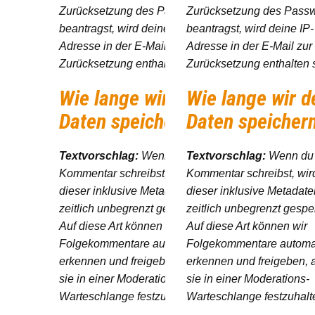
Zurücksetzung des Passworts
Zurücksetzung des Passw
beantragst, wird deine IP-
beantragst, wird deine IP-
Adresse in der E-Mail zur
Adresse in der E-Mail zur
Zurücksetzung enthalten sein.
Zurücksetzung enthalten 
Wie lange wir deine
Wie lange wir d
Daten speichern
Daten speicher
Textvorschlag:
Wenn du einen
Textvorschlag:
Wenn du
Kommentar schreibst, wird
Kommentar schreibst, wir
dieser inklusive Metadaten
dieser inklusive Metadate
zeitlich unbegrenzt gespeichert.
zeitlich unbegrenzt gespei
Auf diese Art können wir
Auf diese Art können wir
Folgekommentare automatisch
Folgekommentare automa
erkennen und freigeben, anstatt
erkennen und freigeben, a
sie in einer Moderations-
sie in einer Moderations-
Warteschlange festzuhalten.
Warteschlange festzuhalt