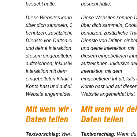
besucht hätte.
besucht hätte.
Diese Websites können Daten
Diese Websites können 
über dich sammeln, Cookies
über dich sammeln, Cook
benutzen, zusätzliche Tracking-
benutzen, zusätzliche Tra
Dienste von Dritten einbetten
Dienste von Dritten einbe
und deine Interaktion mit
und deine Interaktion mit
diesem eingebetteten Inhalt
diesem eingebetteten Inha
aufzeichnen, inklusive deiner
aufzeichnen, inklusive de
Interaktion mit dem
Interaktion mit dem
eingebetteten Inhalt, falls du ein
eingebetteten Inhalt, falls
Konto hast und auf dieser
Konto hast und auf dieser
Website angemeldet bist.
Website angemeldet bist.
Mit wem wir deine
Mit wem wir de
Daten teilen
Daten teilen
Textvorschlag:
Wenn du eine
Textvorschlag:
Wenn du 