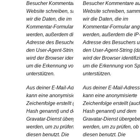
Besucher Kommentare auf der
Besucher Kommentare au
Website schreiben, sammeln
Website schreiben, samm
wir die Daten, die im
wir die Daten, die im
Kommentar-Formular angezeigt
Kommentar-Formular ang
werden, außerdem die IP-
werden, außerdem die IP
Adresse des Besuchers und
Adresse des Besuchers 
den User-Agent-String (damit
den User-Agent-String (d
wird der Browser identifiziert),
wird der Browser identifizi
um die Erkennung von Spam zu
um die Erkennung von S
unterstützen.
unterstützen.
Aus deiner E-Mail-Adresse
Aus deiner E-Mail-Adres
kann eine anonymisierte
kann eine anonymisierte
Zeichenfolge erstellt (auch
Zeichenfolge erstellt (auc
Hash genannt) und dem
Hash genannt) und dem
Gravatar-Dienst übergeben
Gravatar-Dienst übergeb
werden, um zu prüfen, ob du
werden, um zu prüfen, ob
diesen benutzt. Die
diesen benutzt. Die