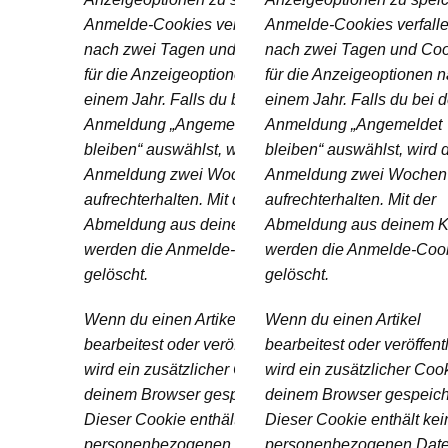
Anmelde-Cookies verfallen
Anmelde-Cookies verfall
nach zwei Tagen und Cookies
nach zwei Tagen und Co
für die Anzeigeoptionen nach
für die Anzeigeoptionen 
einem Jahr. Falls du bei der
einem Jahr. Falls du bei d
Anmeldung „Angemeldet
Anmeldung „Angemeldet
bleiben“ auswählst, wird deine
bleiben“ auswählst, wird 
Anmeldung zwei Wochen lang
Anmeldung zwei Wochen
aufrechterhalten. Mit der
aufrechterhalten. Mit der
Abmeldung aus deinem Konto
Abmeldung aus deinem K
werden die Anmelde-Cookies
werden die Anmelde-Coo
gelöscht.
gelöscht.
Wenn du einen Artikel
Wenn du einen Artikel
bearbeitest oder veröffentlichst,
bearbeitest oder veröffentl
wird ein zusätzlicher Cookie in
wird ein zusätzlicher Cook
deinem Browser gespeichert.
deinem Browser gespeich
Dieser Cookie enthält keine
Dieser Cookie enthält kei
personenbezogenen Daten und
personenbezogenen Dat