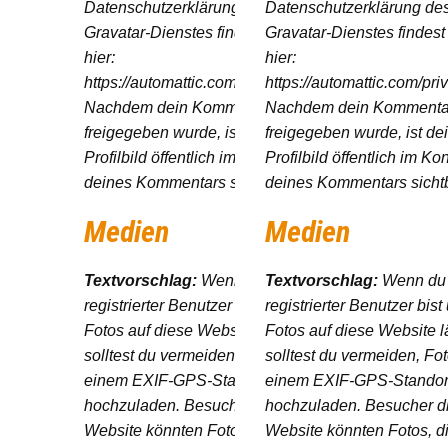
Datenschutzerklärung des
Datenschutzerklärung de
Gravatar-Dienstes findest du
Gravatar-Dienstes findest
hier:
hier:
https://automattic.com/privacy/.
https://automattic.com/priv
Nachdem dein Kommentar
Nachdem dein Kommenta
freigegeben wurde, ist dein
freigegeben wurde, ist de
Profilbild öffentlich im Kontext
Profilbild öffentlich im Ko
deines Kommentars sichtbar.
deines Kommentars sichtb
Medien
Medien
Textvorschlag:
Wenn du ein
Textvorschlag:
Wenn du 
registrierter Benutzer bist und
registrierter Benutzer bist
Fotos auf diese Website lädst,
Fotos auf diese Website l
solltest du vermeiden, Fotos mit
solltest du vermeiden, Fot
einem EXIF-GPS-Standort
einem EXIF-GPS-Standor
hochzuladen. Besucher dieser
hochzuladen. Besucher d
Website könnten Fotos, die auf
Website könnten Fotos, di