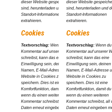
dieser Website gespeichert
dieser Website gespeiche
sind, herunterladen und deren
sind, herunterladen und 
Standort-Informationen
Standort-Informationen
extrahieren.
extrahieren.
Cookies
Cookies
Textvorschlag:
Wenn du einen
Textvorschlag:
Wenn du
Kommentar auf unserer Website
Kommentar auf unserer W
schreibst, kann das eine
schreibst, kann das eine
Einwilligung sein, deinen
Einwilligung sein, deinen
Namen, E-Mail-Adresse und
Namen, E-Mail-Adresse 
Website in Cookies zu
Website in Cookies zu
speichern. Dies ist eine
speichern. Dies ist eine
Komfortfunktion, damit du nicht,
Komfortfunktion, damit du 
wenn du einen weiteren
wenn du einen weiteren
Kommentar schreibst, all diese
Kommentar schreibst, all 
Daten erneut eingeben musst.
Daten erneut eingeben mu