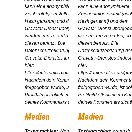
kann eine anonymisierte
kann eine anonymisierte
Zeichenfolge erstellt (auch
Zeichenfolge erstellt (auc
Hash genannt) und dem
Hash genannt) und dem
Gravatar-Dienst übergeben
Gravatar-Dienst übergeb
werden, um zu prüfen, ob du
werden, um zu prüfen, ob
diesen benutzt. Die
diesen benutzt. Die
Datenschutzerklärung des
Datenschutzerklärung de
Gravatar-Dienstes findest du
Gravatar-Dienstes findest
hier:
hier:
https://automattic.com/privacy/.
https://automattic.com/priv
Nachdem dein Kommentar
Nachdem dein Kommenta
freigegeben wurde, ist dein
freigegeben wurde, ist de
Profilbild öffentlich im Kontext
Profilbild öffentlich im Ko
deines Kommentars sichtbar.
deines Kommentars sichtb
Medien
Medien
Textvorschlag:
Wenn du ein
Textvorschlag:
Wenn du 