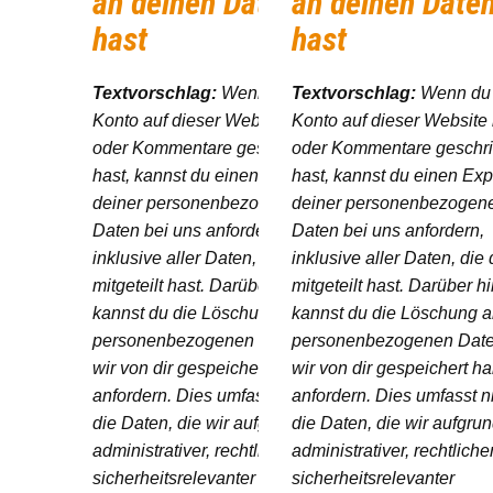
an deinen Daten
an deinen Date
hast
hast
Textvorschlag:
Wenn du ein
Textvorschlag:
Wenn du 
Konto auf dieser Website besitzt
Konto auf dieser Website 
oder Kommentare geschrieben
oder Kommentare geschr
hast, kannst du einen Export
hast, kannst du einen Exp
deiner personenbezogenen
deiner personenbezogen
Daten bei uns anfordern,
Daten bei uns anfordern,
inklusive aller Daten, die du uns
inklusive aller Daten, die
mitgeteilt hast. Darüber hinaus
mitgeteilt hast. Darüber h
kannst du die Löschung aller
kannst du die Löschung al
personenbezogenen Daten, die
personenbezogenen Date
wir von dir gespeichert haben,
wir von dir gespeichert h
anfordern. Dies umfasst nicht
anfordern. Dies umfasst n
die Daten, die wir aufgrund
die Daten, die wir aufgru
administrativer, rechtlicher oder
administrativer, rechtliche
sicherheitsrelevanter
sicherheitsrelevanter