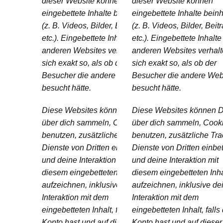
dieser Website können
dieser Website können
eingebettete Inhalte beinhalten
eingebettete Inhalte bein
(z. B. Videos, Bilder, Beiträge
(z. B. Videos, Bilder, Beit
etc.). Eingebettete Inhalte von
etc.). Eingebettete Inhalte
anderen Websites verhalten
anderen Websites verhal
sich exakt so, als ob der
sich exakt so, als ob der
Besucher die andere Website
Besucher die andere Web
besucht hätte.
besucht hätte.
Diese Websites können Daten
Diese Websites können 
über dich sammeln, Cookies
über dich sammeln, Cook
benutzen, zusätzliche Tracking-
benutzen, zusätzliche Tra
Dienste von Dritten einbetten
Dienste von Dritten einbe
und deine Interaktion mit
und deine Interaktion mit
diesem eingebetteten Inhalt
diesem eingebetteten Inha
aufzeichnen, inklusive deiner
aufzeichnen, inklusive de
Interaktion mit dem
Interaktion mit dem
eingebetteten Inhalt, falls du ein
eingebetteten Inhalt, falls
Konto hast und auf dieser
Konto hast und auf dieser