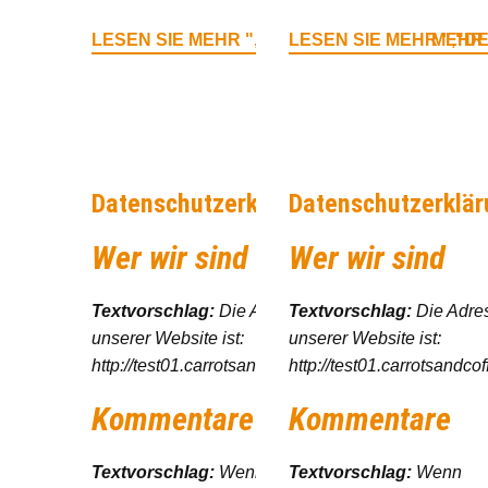
LESEN SIE MEHR
","DEFAULTVALUE":"MEHR 
LESEN SIE MEHR
","D
Datenschutzerklärung
Datenschutzerklär
Wer wir sind
Wer wir sind
Textvorschlag:
Die Adresse
Textvorschlag:
Die Adre
unserer Website ist:
unserer Website ist:
http://test01.carrotsandcoffee.de.
http://test01.carrotsandcof
Kommentare
Kommentare
Textvorschlag:
Wenn
Textvorschlag:
Wenn