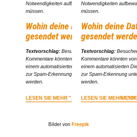
Notwendigkeiten aufbewahren
Notwendigkeiten aufbew
müssen.
müssen.
Wohin deine Daten
Wohin deine Da
gesendet werden
gesendet werd
Textvorschlag:
Besucher-
Textvorschlag:
Besucher
Kommentare könnten von
Kommentare könnten von
einem automatisierten Dienst
einem automatisierten Di
zur Spam-Erkennung untersucht
zur Spam-Erkennung unte
werden.
werden.
LESEN SIE MEHR
","DEFAULTVALUE":"MEHR 
LESEN SIE MEHR
","D
Bilder von
Freepik