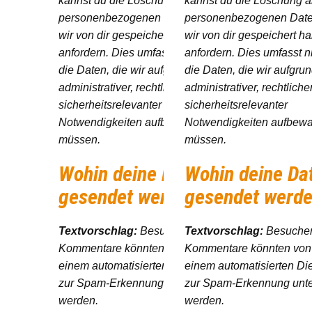
kannst du die Löschung aller
kannst du die Löschung al
personenbezogenen Daten, die
personenbezogenen Date
wir von dir gespeichert haben,
wir von dir gespeichert h
anfordern. Dies umfasst nicht
anfordern. Dies umfasst n
die Daten, die wir aufgrund
die Daten, die wir aufgru
administrativer, rechtlicher oder
administrativer, rechtliche
sicherheitsrelevanter
sicherheitsrelevanter
Notwendigkeiten aufbewahren
Notwendigkeiten aufbew
müssen.
müssen.
Wohin deine Daten
Wohin deine Da
gesendet werden
gesendet werd
Textvorschlag:
Besucher-
Textvorschlag:
Besucher
Kommentare könnten von
Kommentare könnten von
einem automatisierten Dienst
einem automatisierten Di
zur Spam-Erkennung untersucht
zur Spam-Erkennung unte
werden.
werden.