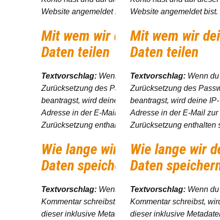
Website angemeldet bist.
Website angemeldet bist.
Mit wem wir deine
Mit wem wir de
Daten teilen
Daten teilen
Textvorschlag:
Wenn du eine
Textvorschlag:
Wenn du 
Zurücksetzung des Passworts
Zurücksetzung des Passw
beantragst, wird deine IP-
beantragst, wird deine IP-
Adresse in der E-Mail zur
Adresse in der E-Mail zur
Zurücksetzung enthalten sein.
Zurücksetzung enthalten 
Wie lange wir deine
Wie lange wir d
Daten speichern
Daten speicher
Textvorschlag:
Wenn du einen
Textvorschlag:
Wenn du
Kommentar schreibst, wird
Kommentar schreibst, wir
dieser inklusive Metadaten
dieser inklusive Metadate