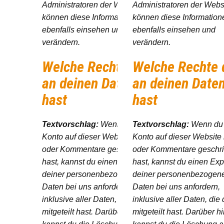
Administratoren der Website
Administratoren der Webs
können diese Informationen
können diese Information
ebenfalls einsehen und
ebenfalls einsehen und
verändern.
verändern.
Welche Rechte du
Welche Rechte 
an deinen Daten
an deinen Date
hast
hast
Textvorschlag:
Wenn du ein
Textvorschlag:
Wenn du 
Konto auf dieser Website besitzt
Konto auf dieser Website 
oder Kommentare geschrieben
oder Kommentare geschr
hast, kannst du einen Export
hast, kannst du einen Exp
deiner personenbezogenen
deiner personenbezogen
Daten bei uns anfordern,
Daten bei uns anfordern,
inklusive aller Daten, die du uns
inklusive aller Daten, die
mitgeteilt hast. Darüber hinaus
mitgeteilt hast. Darüber h