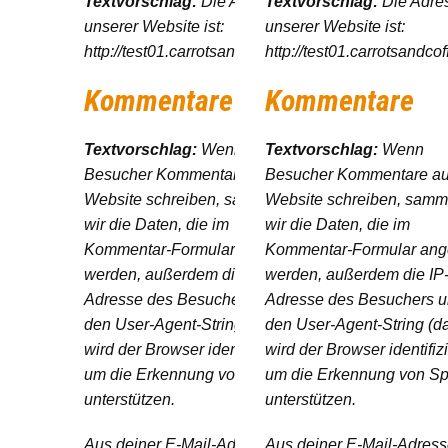
Textvorschlag:
Die Adresse
Textvorschlag:
Die Adre
unserer Website ist:
unserer Website ist:
http://test01.carrotsandcoffee.de.
http://test01.carrotsandcof
Kommentare
Kommentare
Textvorschlag:
Wenn
Textvorschlag:
Wenn
Besucher Kommentare auf der
Besucher Kommentare au
Website schreiben, sammeln
Website schreiben, samm
wir die Daten, die im
wir die Daten, die im
Kommentar-Formular angezeigt
Kommentar-Formular ang
werden, außerdem die IP-
werden, außerdem die IP
Adresse des Besuchers und
Adresse des Besuchers 
den User-Agent-String (damit
den User-Agent-String (d
wird der Browser identifiziert),
wird der Browser identifizi
um die Erkennung von Spam zu
um die Erkennung von S
unterstützen.
unterstützen.
Aus deiner E-Mail-Adresse
Aus deiner E-Mail-Adres