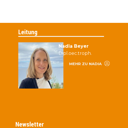
Leitung
Nadia Beyer
Dipl.oec.troph.
MEHR ZU NADIA
Newsletter