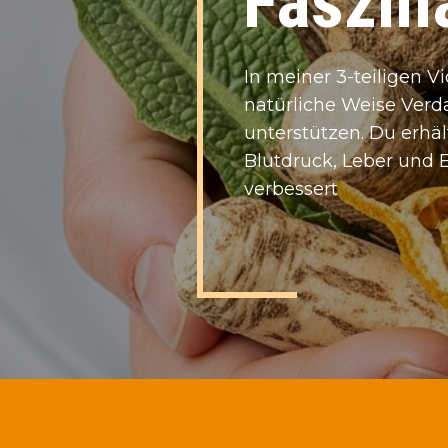
Faszina
I​n meiner 3-teiligen V
natürliche Weise Verd
unterstützen. Du erhä
Blutdruck, Leber und 
verbessert