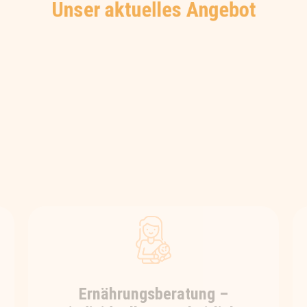
Unser aktuelles Angebot
Ernährungsberatung –
individuell & ganzheitlich
Du möchtest deine Gesundheit mit
Hilfe der Ernährung verbessern, bist
aber durch die oftmals konträren
Ernährungsempfehlungen
verunsichert, was wirklich gut und
richtig für dich ist?
Dann bist du bei uns genau richtig.
Wir helfen dir, die für dich individuell
passende Ernährung zu finden und