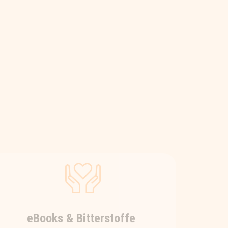
eBooks & Bitterstoffe
Wer seinErnährungswissen vertiefen
möchte, dem legen wir die
interessanten eBooks von Nadia
Beyer ans Herz – fundiertesWissen
kompakt & immer
gesundheitsrelevant! Und wer mehr
darüber erfahren möchte, warum
gerade Bitterstoffe in einer gesunden
Ernährung von so großer Bedeutung
sind, dem empfehlen wir diese 3-