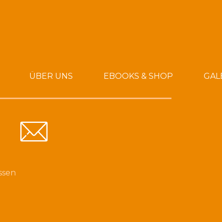
ÜBER UNS
EBOOKS & SHOP
GAL
ssen