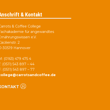
Anschrift & Kontakt
Carrots & Coffee College
Fachakademie für angewandtes
Ernährungswissen e.V.
Cäcilienstr. 2
D-30519 Hannover
M: (0163) 479 475 4
T: (0511) 543 897 – 44
F: (0511) 543 897 – 77
college@carrotsandcoffee.de
KONTAKT