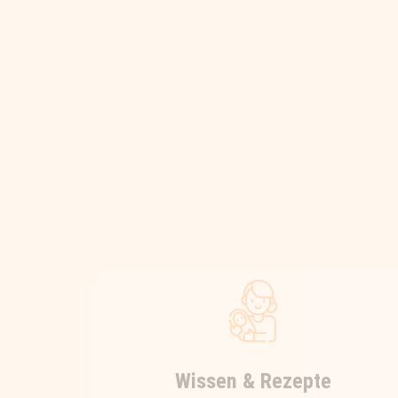
Wissen & Rezepte
Hier findest du kurz & knackige als
auch detaillierte Wissensbeiträge
rundum das spannende und
komplexe Thema Ernährung. Und
für die leichtere Umsetzung im Alltag
gibt’s hier regelmäßig viele gesunde
und leckere Rezeptideen zum
Nachkochen.
KURZBEITRÄGE UND REZEPTE