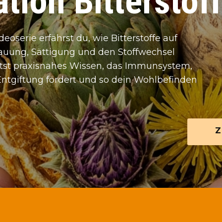
tion Bitterstof
ideoserie erfährst du, wie Bitterstoffe auf
auung, Sättigung und den Stoffwechsel
ltst praxisnahes Wissen, das Immunsystem,
Entgiftung fördert und so dein Wohlbefinden
Z