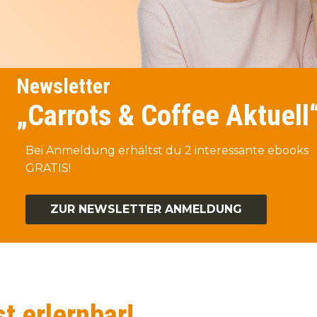
Newsletter
„Carrots & Coffee Aktuell
Bei Anmeldung erhältst du 2 interessante ebooks
GRATIS!
ZUR NEWSLETTER ANMELDUNG
t erlernbar!