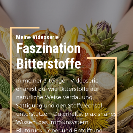
Meine Videoserie
Faszination
Bitterstoffe
I​n meiner 3-teiligen Videoserie
erfährst du, wie Bitterstoffe auf
natürliche Weise Verdauung,
Sättigung und den Stoffwechsel
unterstützen. Du erhältst praxisnahes
Wissen, das Immunsystem,
Blutdruck, Leber und Entgiftung