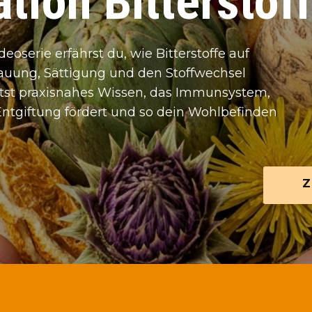
tion Bitterstof
ideoserie erfährst du, wie Bitterstoffe auf
auung, Sättigung und den Stoffwechsel
ltst praxisnahes Wissen, das Immunsystem,
Entgiftung fördert und so dein Wohlbefinden
Z