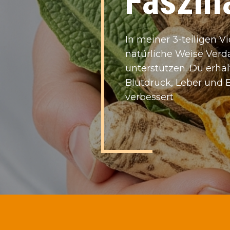
Faszina
I​n meiner 3-teiligen V
natürliche Weise Verd
unterstützen. Du erhä
Blutdruck, Leber und 
verbessert