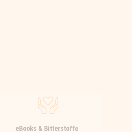
eBooks & Bitterstoffe
Wer seinErnährungswissen vertiefen
möchte, dem legen wir die
interessanten eBooks von Nadia
Beyer ans Herz – fundiertesWissen
kompakt & immer
gesundheitsrelevant! Und wer mehr
darüber erfahren möchte, warum
gerade Bitterstoffe in einer gesunden
Ernährung von so großer Bedeutung
sind, dem empfehlen wir diese 3-