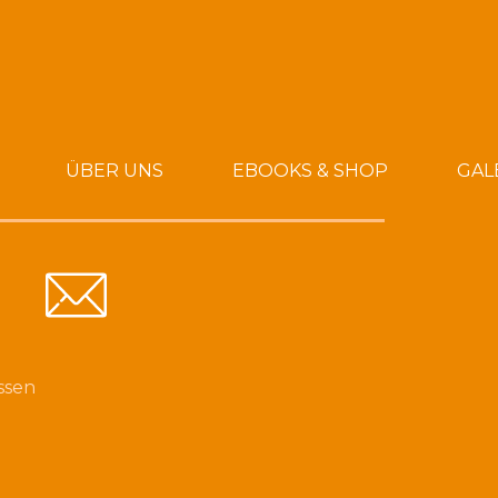
ÜBER UNS
EBOOKS & SHOP
GAL
ssen