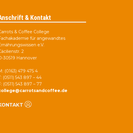
Anschrift & Kontakt
Carrots & Coffee College
Fachakademie für angewandtes
Ernährungswissen e.V.
Cäcilienstr. 2
D-30519 Hannover
M: (0163) 479 475 4
T: (0511) 543 897 – 44
F: (0511) 543 897 – 77
college@carrotsandcoffee.de
KONTAKT