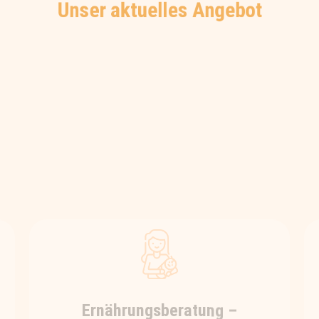
Unser aktuelles Angebot
Ernährungsberatung –
individuell & ganzheitlich
Du möchtest deine Gesundheit mit
Hilfe der Ernährung verbessern, bist
aber durch die oftmals konträren
Ernährungsempfehlungen
verunsichert, was wirklich gut und
richtig für dich ist?
Dann bist du bei uns genau richtig.
Wir helfen dir, die für dich individuell
passende Ernährung zu finden und