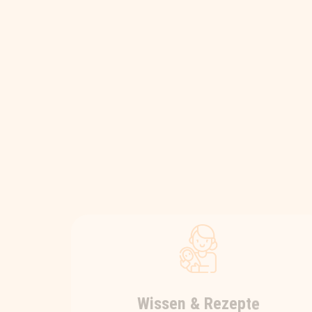
Wissen & Rezepte
Hier findest du kurz & knackige als
auch detaillierte Wissensbeiträge
rundum das spannende und
komplexe Thema Ernährung. Und
für die leichtere Umsetzung im Alltag
gibt’s hier regelmäßig viele gesunde
und leckere Rezeptideen zum
Nachkochen.
KURZBEITRÄGE UND REZEPTE