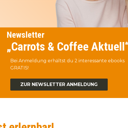
Newsletter
„Carrots & Coffee Aktuell
Bei Anmeldung erhältst du 2 interessante ebooks
GRATIS!
ZUR NEWSLETTER ANMELDUNG
t erlernbar!