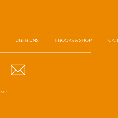
ÜBER UNS
EBOOKS & SHOP
GAL
ssen