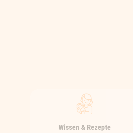
Wissen & Rezepte
Hier findest du kurz & knackige als
auch detaillierte Wissensbeiträge
rundum das spannende und
komplexe Thema Ernährung. Und
für die leichtere Umsetzung im Alltag
gibt’s hier regelmäßig viele gesunde
und leckere Rezeptideen zum
Nachkochen.
KURZBEITRÄGE UND REZEPTE