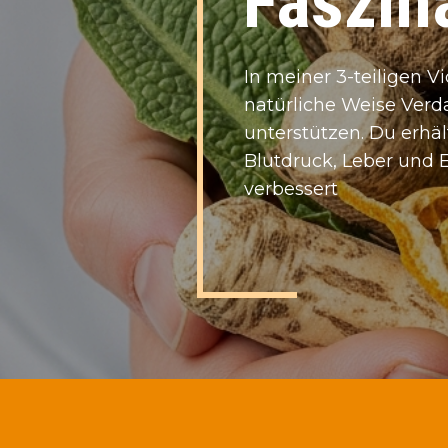
Faszina
I​n meiner 3-teiligen V
natürliche Weise Verd
unterstützen. Du erhä
Blutdruck, Leber und 
verbessert