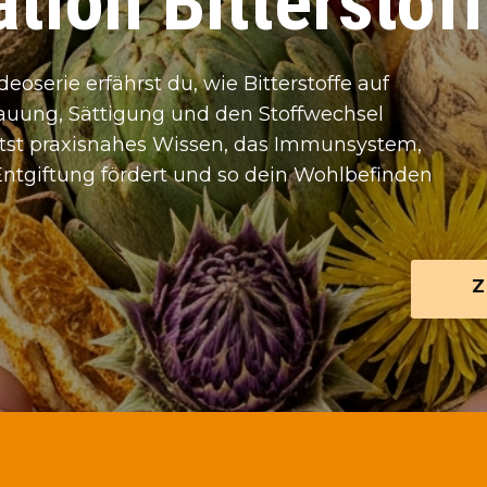
tion Bitterstof
ideoserie erfährst du, wie Bitterstoffe auf
auung, Sättigung und den Stoffwechsel
ltst praxisnahes Wissen, das Immunsystem,
Entgiftung fördert und so dein Wohlbefinden
Z