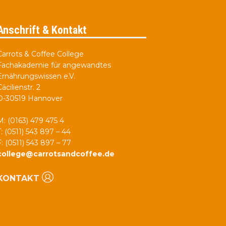
Anschrift & Kontakt
Carrots & Coffee College
Fachakademie für angewandtes
Ernährungswissen e.V.
Cäcilienstr. 2
D-30519 Hannover
M: (0163) 479 475 4
T: (0511) 543 897 – 44
F: (0511) 543 897 – 77
college@carrotsandcoffee.de
KONTAKT