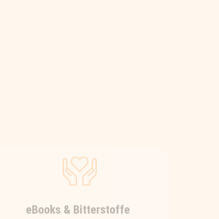
eBooks & Bitterstoffe
Wer seinErnährungswissen vertiefen
möchte, dem legen wir die
interessanten eBooks von Nadia
Beyer ans Herz – fundiertesWissen
kompakt & immer
gesundheitsrelevant! Und wer mehr
darüber erfahren möchte, warum
gerade Bitterstoffe in einer gesunden
Ernährung von so großer Bedeutung
sind, dem empfehlen wir diese 3-