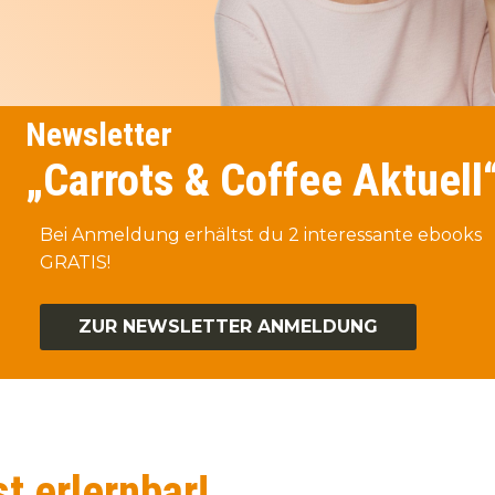
Newsletter
„Carrots & Coffee Aktuell
Bei Anmeldung erhältst du 2 interessante ebooks
GRATIS!
ZUR NEWSLETTER ANMELDUNG
t erlernbar!