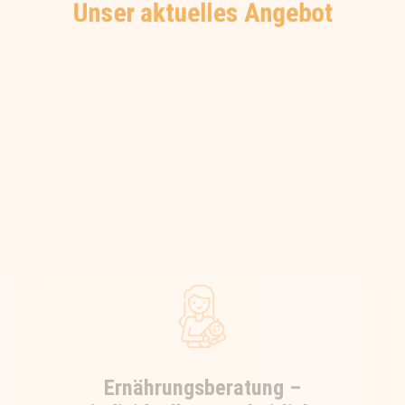
Unser aktuelles Angebot
Ernährungsberatung –
individuell & ganzheitlich
Du möchtest deine Gesundheit mit
Hilfe der Ernährung verbessern, bist
aber durch die oftmals konträren
Ernährungsempfehlungen
verunsichert, was wirklich gut und
richtig für dich ist?
Dann bist du bei uns genau richtig.
Wir helfen dir, die für dich individuell
passende Ernährung zu finden und