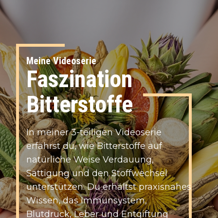
Meine Videoserie
Faszination
Bitterstoffe
I​n meiner 3-teiligen Videoserie
erfährst du, wie Bitterstoffe auf
natürliche Weise Verdauung,
Sättigung und den Stoffwechsel
unterstützen. Du erhältst praxisnahes
Wissen, das Immunsystem,
Blutdruck, Leber und Entgiftung