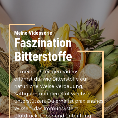
Meine Videoserie
Faszination
Bitterstoffe
I​n meiner 3-teiligen Videoserie
erfährst du, wie Bitterstoffe auf
natürliche Weise Verdauung,
Sättigung und den Stoffwechsel
unterstützen. Du erhältst praxisnahes
Wissen, das Immunsystem,
Blutdruck, Leber und Entgiftung