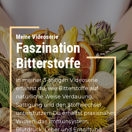
Meine Videoserie
Faszination
Bitterstoffe
I​n meiner 3-teiligen Videoserie
erfährst du, wie Bitterstoffe auf
natürliche Weise Verdauung,
Sättigung und den Stoffwechsel
unterstützen. Du erhältst praxisnahes
Wissen, das Immunsystem,
Blutdruck, Leber und Entgiftung