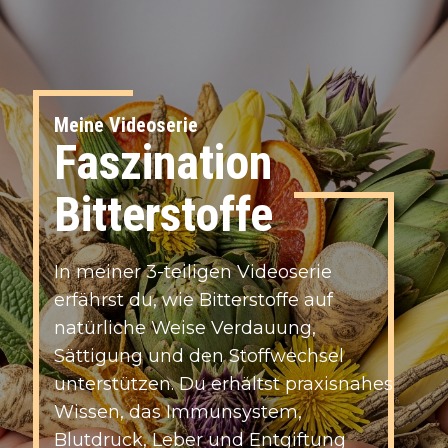
Meine Videoserie
Faszination
Bitterstoffe
I​n meiner 3-teiligen Videoserie
erfährst du, wie Bitterstoffe auf
natürliche Weise Verdauung,
Sättigung und den Stoffwechsel
unterstützen. Du erhältst praxisnahes
Wissen, das Immunsystem,
Blutdruck, Leber und Entgiftung