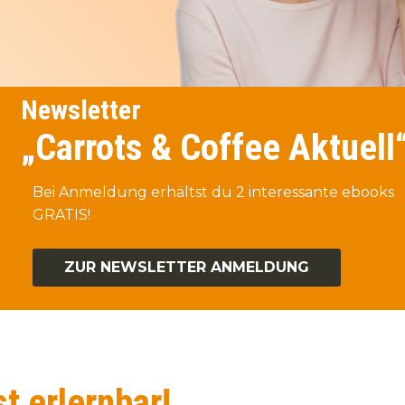
Newsletter
„Carrots & Coffee Aktuell
Bei Anmeldung erhältst du 2 interessante ebooks
GRATIS!
ZUR NEWSLETTER ANMELDUNG
t erlernbar!