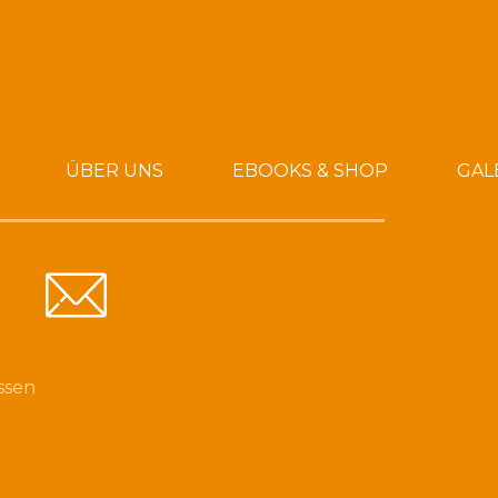
ÜBER UNS
EBOOKS & SHOP
GAL
ssen