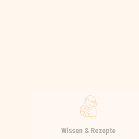
Wissen & Rezepte
Hier findest du kurz & knackige als
auch detaillierte Wissensbeiträge
rundum das spannende und
komplexe Thema Ernährung. Und
für die leichtere Umsetzung im Alltag
gibt’s hier regelmäßig viele gesunde
und leckere Rezeptideen zum
Nachkochen.
KURZBEITRÄGE UND REZEPTE