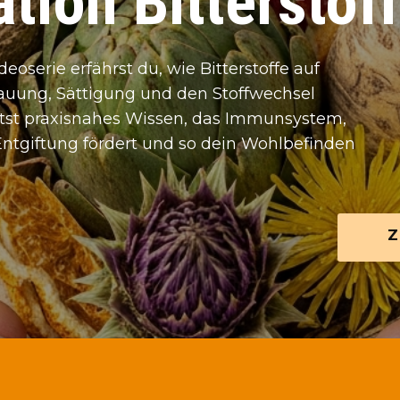
tion Bitterstof
ideoserie erfährst du, wie Bitterstoffe auf
auung, Sättigung und den Stoffwechsel
ltst praxisnahes Wissen, das Immunsystem,
Entgiftung fördert und so dein Wohlbefinden
Z