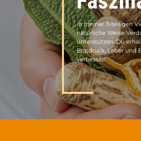
Faszina
I​n meiner 3-teiligen V
natürliche Weise Verd
unterstützen. Du erhä
Blutdruck, Leber und 
verbessert