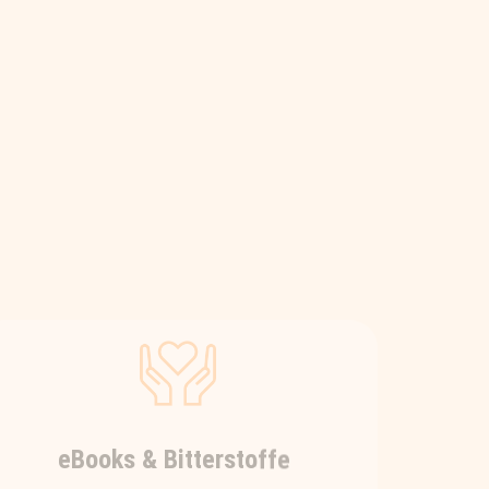
eBooks & Bitterstoffe
Wer seinErnährungswissen vertiefen
möchte, dem legen wir die
interessanten eBooks von Nadia
Beyer ans Herz – fundiertesWissen
kompakt & immer
gesundheitsrelevant! Und wer mehr
darüber erfahren möchte, warum
gerade Bitterstoffe in einer gesunden
Ernährung von so großer Bedeutung
sind, dem empfehlen wir diese 3-