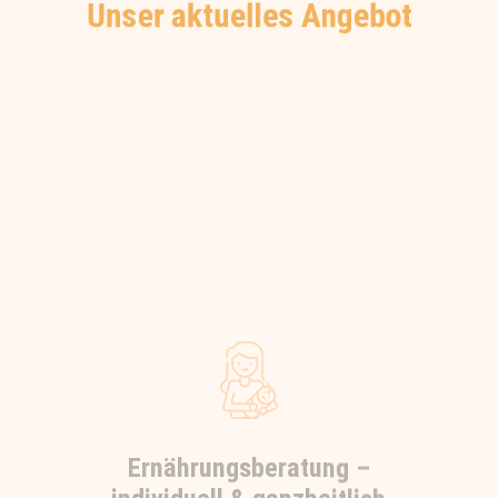
Unser aktuelles Angebot
Ernährungsberatung –
individuell & ganzheitlich
Du möchtest deine Gesundheit mit
Hilfe der Ernährung verbessern, bist
aber durch die oftmals konträren
Ernährungsempfehlungen
verunsichert, was wirklich gut und
richtig für dich ist?
Dann bist du bei uns genau richtig.
Wir helfen dir, die für dich individuell
passende Ernährung zu finden und