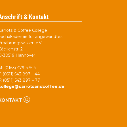
Anschrift & Kontakt
Carrots & Coffee College
Fachakademie für angewandtes
Ernährungswissen e.V.
Cäcilienstr. 2
D-30519 Hannover
M: (0163) 479 475 4
T: (0511) 543 897 – 44
F: (0511) 543 897 – 77
college@carrotsandcoffee.de
KONTAKT